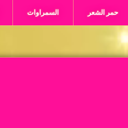
حمر الشعر
السمراوات
BBW