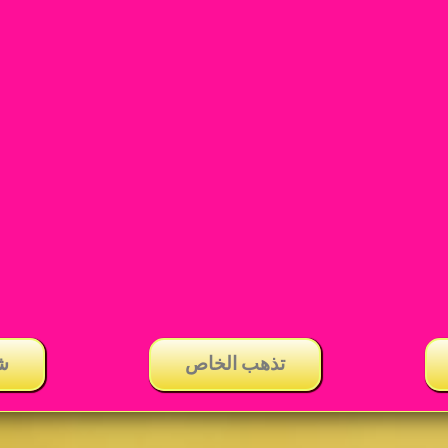
تذهب الخاص
ش