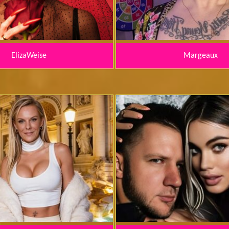
ElizaWeise
Margeaux