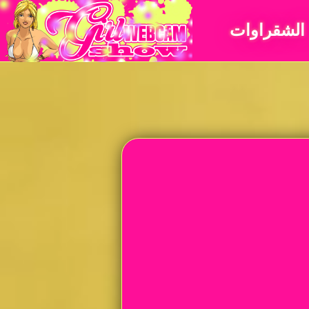
الشقراوات
عضلي