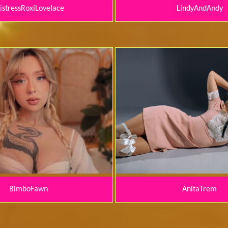
stressRoxiLovelace
LindyAndAndy
BimboFawn
AnitaTrem