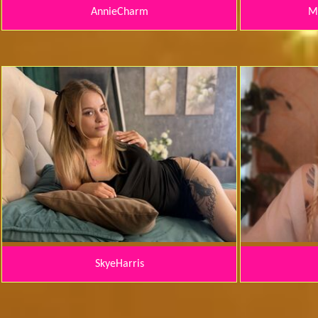
AnnieCharm
Mi
SkyeHarris