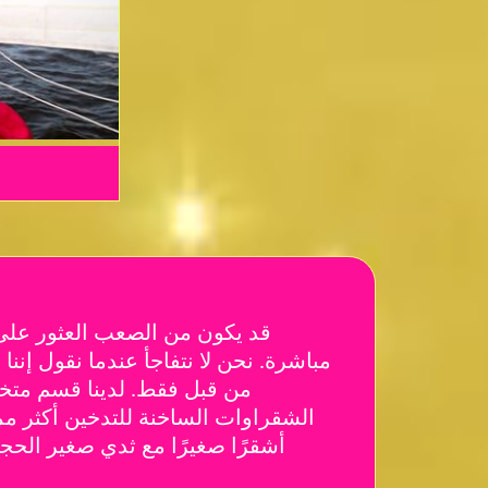
قد يكون من الصعب العثور على 
مباشرة. نحن لا نتفاجأ عندما نقول إن
من قبل فقط. لدينا قسم مت
الشقراوات الساخنة للتدخين أكثر مما
أشقرًا صغيرًا مع ثدي صغير الحج