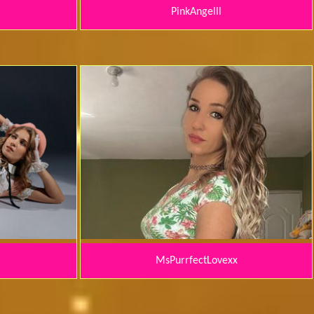
PinkAngelll
MsPurrfectLovexx