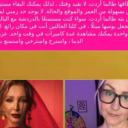
ها طالما أردت. لا نقيد وقتك ، لذلك يمكنك البقاء مست
ثه طالما أردت. سواء كنت مستمتعًا بالدردشة مع البال
 بوسها مبتلًا ، في كلتا الحالتين أنت في مكان رائع. ا
من واحدة يمكنك مشاهدة عدة كاميرات في وقت واحد. عز
لدينا ، واسترخ واسترخي واستمتع بجلسة الجنس المباشرة مع فتاة أحلامك!