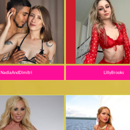
NadiaAndDimitri
LillyBrooks