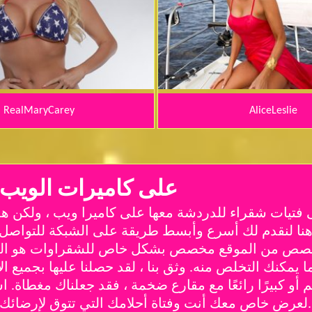
RealMaryCarey
AliceLeslie
استمتع مع Live Blondes على كاميرات الويب
فتيات شقراء للدردشة معها على كاميرا ويب ، ولكن ه
نا هنا لنقدم لك أسرع وأبسط طريقة على الشبكة للتواصل 
خصص من الموقع مخصص بشكل خاص للشقراوات هو المكا
 يمكنك التخلص منه. وثق بنا ، لقد حصلنا عليها بجميع ال
م أو كبيرًا رائعًا مع مقارع ضخمة ، فقد جعلناك مغطاة.
لعرض خاص معك أنت وفتاة أحلامك التي تتوق لإرضائك في مهرجان اللعنة على كام واحد معك.