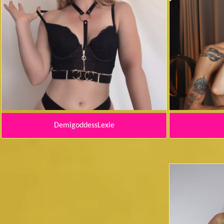
DemigoddessLexie