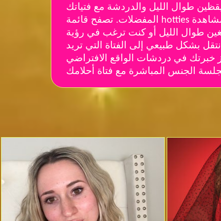
يقظين طوال الليل والدردشة مع فتياتك
المفضلات. تصفح قائمة hotties عبر الإنترنت بشعر أشقر ، تحقق بسهولة من العمر والموقع والحالة. لا يوجد حد زمني لمشاهدة
غين طوال الليل أو كنت ترغب في رؤية
نتقل بشكل طبيعي إلى الفتاة التي تريد
ز خبرتك في دردشات الواقع الافتراضي