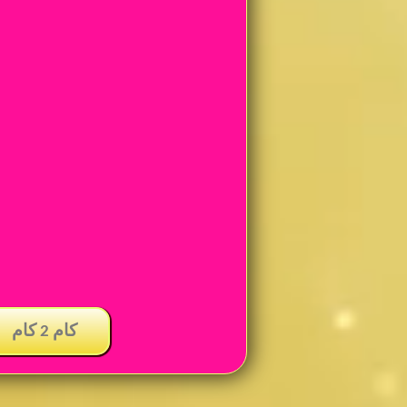
كام 2 كام