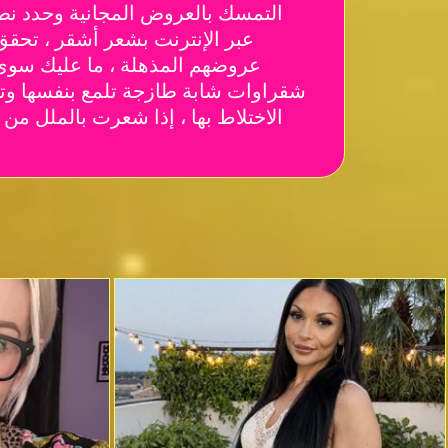
التمسك بالعروض المجانية وحدد نطاق
عروضهم المذهلة ، ما عليك سوى ب
شقراوات شابة طازجة تلمع بنفسها وتجعل
الاختلاط بها ، إذا شعرت بالملل 